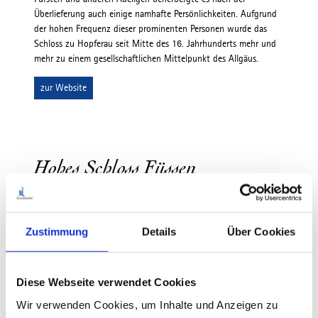
Überlieferung auch einige namhafte Persönlichkeiten. Aufgrund
der hohen Frequenz dieser prominenten Personen wurde das
Schloss zu Hopferau seit Mitte des 16. Jahrhunderts mehr und
mehr zu einem gesellschaftlichen Mittelpunkt des Allgäus.
zur Website
Hohes Schloss Füssen
Als einstige Sommerresidenz der Fürstbischöfe von Augsburg
bestimmt das Hohe Schloss das Stadtbild
Füssens
. Es zählt zu
den bedeutendsten Profanbauten der deutschen Spätgotik und
Zustimmung
Details
Über Cookies
besticht mit seinen großartigen illusionistischen
Architekturmalereien im Innenhof. Heutzutage beherbergt das
Hohe Schloss einen Teil der Staatsgalerie und die städtische
Diese Webseite verwendet Cookies
Gemäldegalerie. Besonders sehenswert ist der Ausblick vom
Wir verwenden Cookies, um Inhalte und Anzeigen zu
Torturm über die Altstadt von Füssen und das Umland.