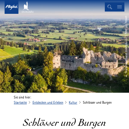
© Tourismusverband Ostallgäu e.V. / Peter von Felbert
Sie sind hier:
Startseite
Entdecken und Erleben
Kultur
Schlösser und Burgen
Schlösser und Burgen