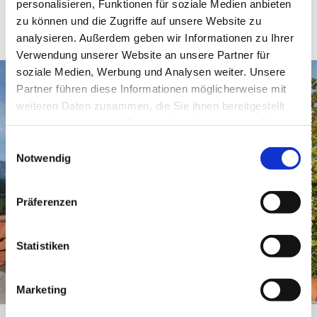
personalisieren, Funktionen für soziale Medien anbieten
zur Website
zu können und die Zugriffe auf unsere Website zu
analysieren. Außerdem geben wir Informationen zu Ihrer
Verwendung unserer Website an unsere Partner für
soziale Medien, Werbung und Analysen weiter. Unsere
Partner führen diese Informationen möglicherweise mit
weiteren Daten zusammen, die Sie ihnen bereitgestellt
© Tourismusverband Ostallgäu e.V. / Peter von Felbert
haben oder die sie im Rahmen Ihrer Nutzung der Dienste
gesammelt haben.
E
Notwendig
i
n
w
Präferenzen
i
l
l
Statistiken
i
g
Marketing
u
n