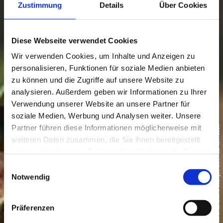
Zustimmung
Details
Über Cookies
Diese Webseite verwendet Cookies
Wir verwenden Cookies, um Inhalte und Anzeigen zu
personalisieren, Funktionen für soziale Medien anbieten
zu können und die Zugriffe auf unsere Website zu
analysieren. Außerdem geben wir Informationen zu Ihrer
Verwendung unserer Website an unsere Partner für
soziale Medien, Werbung und Analysen weiter. Unsere
Partner führen diese Informationen möglicherweise mit
© Tourismusverband Ostallgäu e.V. / Peter von Felbert
weiteren Daten zusammen, die Sie ihnen bereitgestellt
haben oder die sie im Rahmen Ihrer Nutzung der Dienste
gesammelt haben.
E
Notwendig
i
n
w
Präferenzen
i