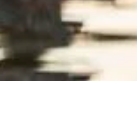
Sie sind hier:
Startseite
Entdecken und Erleben
Entdecke und Erlebe
das Ostallgäu
Das Ostallgäu bietet Dir alles, was das Herz begehrt und