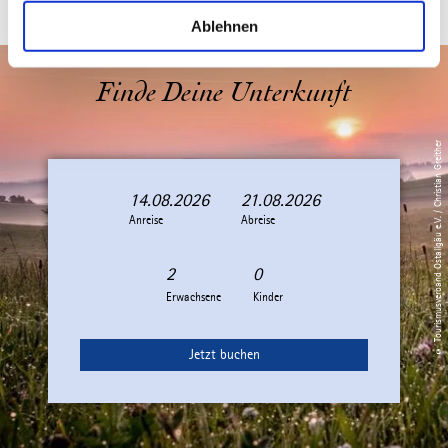
a
Ablehnen
h
l
Finde Deine Unterkunft
© Tourismusverband Ostallgäu e.V. / Christian Greither
14.08.2026
21.08.2026
A
A
Anreise
n
b
Abreise
r
r
e
e
i
i
Erwachsene
Kinder
s
s
e
e
Jetzt buchen