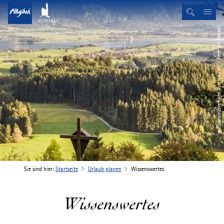
© Tourismusverband Ostallgäu e.V. / Peter von Felbert
Sie sind hier:
Startseite
Urlaub planen
Wissenswertes
Wissenswertes