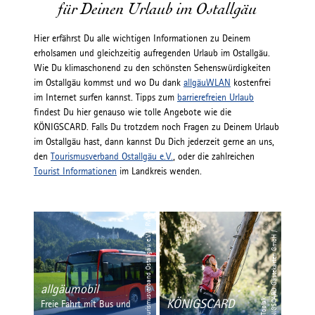
für Deinen Urlaub im Ostallgäu
Hier erfährst Du alle wichtigen Informationen zu Deinem
erholsamen und gleichzeitig aufregenden Urlaub im Ostallgäu.
Wie Du klimaschonend zu den schönsten Sehenswürdigkeiten
im Ostallgäu kommst und wo Du dank
allgäuWLAN
kostenfrei
im Internet surfen kannst. Tipps zum
barrierefreien Urlaub
findest Du hier genauso wie tolle Angebote wie die
KÖNIGSCARD. Falls Du trotzdem noch Fragen zu Deinem Urlaub
im Ostallgäu hast, dann kannst Du Dich jederzeit gerne an uns,
den
Tourismusverband Ostallgäu e.V.
, oder die zahlreichen
Tourist Informationen
im Landkreis wenden.
© Tourismusverband Ostallgäu e.V. / RVA
©
K
Ö
N
I
G
S
C
A
R
D
G
ä
s
t
e
k
a
r
t
e
n
G
m
b
H
/
Si
m
o
n
T
o
pl
a
allgäumobil
KÖNIGSCARD
Freie Fahrt mit Bus und