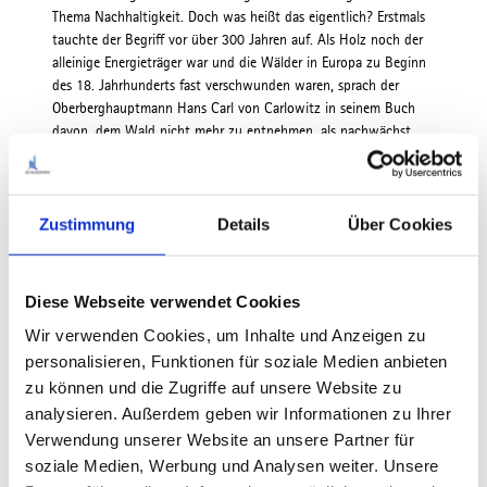
Thema Nachhaltigkeit. Doch was heißt das eigentlich? Erstmals
tauchte der Begriff vor über 300 Jahren auf. Als Holz noch der
alleinige Energieträger war und die Wälder in Europa zu Beginn
des 18. Jahrhunderts fast verschwunden waren, sprach der
Oberberghauptmann Hans Carl von Carlowitz in seinem Buch
davon, dem Wald nicht mehr zu entnehmen, als nachwächst.
Eine Weisheit, die sich leicht ins Heute übertragen lässt.
Achtsam und umsichtig nicht nur mit dem Wald, sondern mit all
unseren Ressourcen umzugehen - egal, ob ökologischer,
Zustimmung
Details
Über Cookies
wirtschaftlicher, sozialer oder architektonischer Art - ist unsere
dringendste Aufgabe. Wie Nachhaltigkeit auch außerhalb von
Umweltthemen funktioniert und wie viel die Menschen im
Ostallgäu damit für die Zukunft bewirken, zeigt diese neue
Diese Webseite verwendet Cookies
Ausgabe von WIR.
Wir verwenden Cookies, um Inhalte und Anzeigen zu
Viel Freude beim Lesen wünscht Ihnen
personalisieren, Funktionen für soziale Medien anbieten
Ihre
zu können und die Zugriffe auf unsere Website zu
Maria Rita Zinnecker
analysieren. Außerdem geben wir Informationen zu Ihrer
Verwendung unserer Website an unsere Partner für
soziale Medien, Werbung und Analysen weiter. Unsere