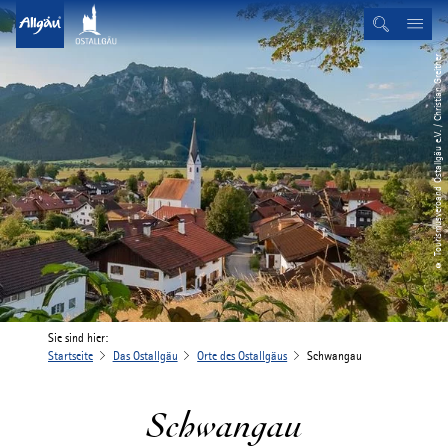
© Tourismusverband Ostallgäu e.V. / Christian Greither
Sie sind hier:
Startseite
Das Ostallgäu
Orte des Ostallgäus
Schwangau
Schwangau