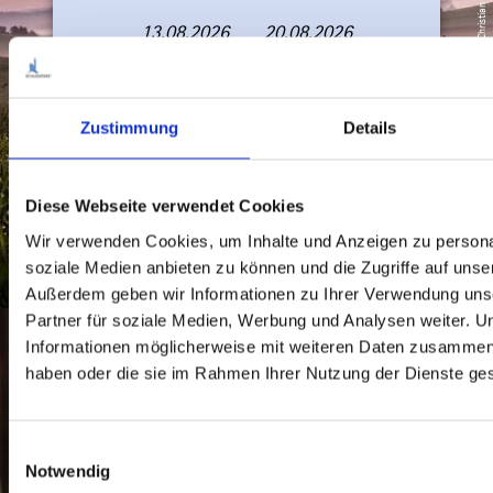
© Tourismusverband Ostallgäu e.V. / Christian Greither
13.08.2026
20.08.2026
A
A
Anreise
n
b
Abreise
r
r
e
e
i
i
Zustimmung
Details
Erwachsene
Kinder
s
s
e
e
Jetzt buchen
Diese Webseite verwendet Cookies
Wir verwenden Cookies, um Inhalte und Anzeigen zu personal
soziale Medien anbieten zu können und die Zugriffe auf unse
Außerdem geben wir Informationen zu Ihrer Verwendung uns
Partner für soziale Medien, Werbung und Analysen weiter. U
Informationen möglicherweise mit weiteren Daten zusammen, d
haben oder die sie im Rahmen Ihrer Nutzung der Dienste g
Zum Veranstaltungskalender
E
Notwendig
i