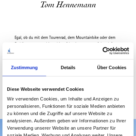
Tom Hennemann
Egal, ob du mit dem Tourenrad, dem Mountainbike oder dem
Fatbike unterwegs bist – bitte fahre immer nur auf den dafür
geeigneten Wegen. Bitte beachte auch, dass Fußgänger immer
Vorrang haben. Dies sind nicht nur die gesetzlichen Regelungen
für das Radfahren in Bayern, sondern auch Grundregeln des
Zustimmung
Details
Über Cookies
gegenseitigen Respekts – Respekt gegenüber anderen
Naturnutzern und den Grundeigentümern, auf deren Eigentum
wir unseren Sport ausüben dürfen. Eine rücksichtsvolle
Diese Webseite verwendet Cookies
Fahrweise und eine freundliche Kommunikation erhöhen die
gegenseitige Akzeptanz und ermöglichen allen Naturnutzern,
Wir verwenden Cookies, um Inhalte und Anzeigen zu
einen wunderbaren Tag genießen zu können.
personalisieren, Funktionen für soziale Medien anbieten
zu können und die Zugriffe auf unsere Website zu
analysieren. Außerdem geben wir Informationen zu Ihrer
Verwendung unserer Website an unsere Partner für
soziale Medien, Werbung und Analysen weiter. Unsere