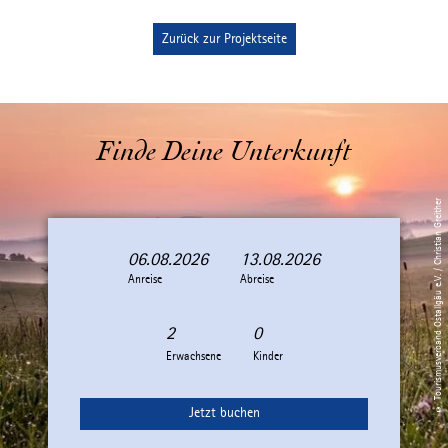
Zurück zur Projektseite
Finde Deine Unterkunft
© Tourismusverband Ostallgäu e.V. / Christian Greither
06.08.2026
13.08.2026
A
A
Anreise
n
b
Abreise
r
r
e
e
i
i
Erwachsene
Kinder
s
s
e
e
Jetzt buchen