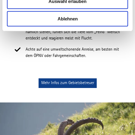
Auswahl erlauben
s
Wenn du auf Wildtiere triffst, versuche bitte, diese nicht
w
zu beunruhigen. Aus der Distanz kannst du sie ruhig
a
Ablehnen
beobachten. Sollten sie in unmittelbarer Nähe sein, hat
h
sich ein langsames Weiterfahren bewährt. Bleibst du
nämlich stehen, fühlen sich die Tiere vom „Feind“ Mensch
l
entdeckt und reagieren meist mit Flucht.
Achte auf eine umweltschonende Anreise, am besten mit
dem ÖPNV oder Fahrgemeinschaften.
Mehr Infos zum Gebietsbetreuer