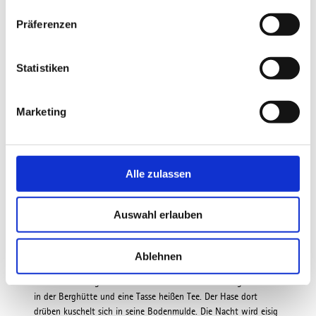
w
Präferenzen
i
l
l
Statistiken
i
g
Marketing
u
n
g
s
Alle zulassen
Wintertipps von Gebietsbetreuer
a
u
Tom Hennemann
Auswahl erlauben
s
w
Die winddichte Membran unserer Softshelljacke, Mütze,
a
Handschuhe und ein dicker Schal schützen uns vor den
Ablehnen
Eiskristallen, die der Ostwind über die Schneefläche treibt.
h
Trotzdem durchgefroren freuen wir uns auf die wohlige Wärme
l
in der Berghütte und eine Tasse heißen Tee. Der Hase dort
drüben kuschelt sich in seine Bodenmulde. Die Nacht wird eisig