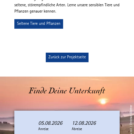
seltene, störempfindliche Arten. Lerne unsere sensiblen Tiere und
Pflanzen genauer kennen.
Seltene Tiere und Pflanzen
Zurück zur Projektseite
Finde Deine Unterkunft
05.08.2026
12.08.2026
A
A
Anreise
n
b
Abreise