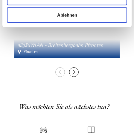
w
a
Ablehnen
h
l
allg
allgäuWLAN - Breitenbergbahn Pfronten
Pfro
Pfronten
Pf
Was möchten Sie als nächstes tun?