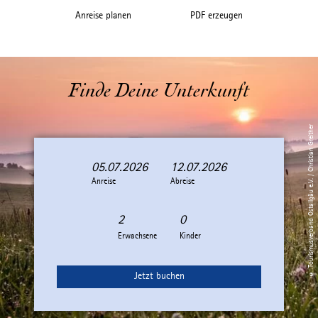
Anreise planen
PDF erzeugen
Finde Deine Unterkunft
© Tourismusverband Ostallgäu e.V. / Christian Greither
05.07.2026
12.07.2026
A
A
Anreise
n
b
Abreise
r
r
e
e
i
i
Erwachsene
Kinder
s
s
e
e
Jetzt buchen