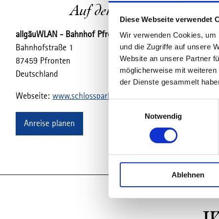
Auf der Karte
Diese Webseite verwendet 
allgäuWLAN - Bahnhof Pfronten
Wir verwenden Cookies, um I
und die Zugriffe auf unsere 
Bahnhofstraße 1
Website an unsere Partner fü
87459 Pfronten
möglicherweise mit weiteren
Deutschland
der Dienste gesammelt habe
Webseite:
www.schlosspark.de
E
Notwendig
i
Anreise planen
n
w
i
l
Ablehnen
l
i
g
u