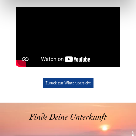
l
Zurück zur Winterübersicht
Finde Deine Unterkunft