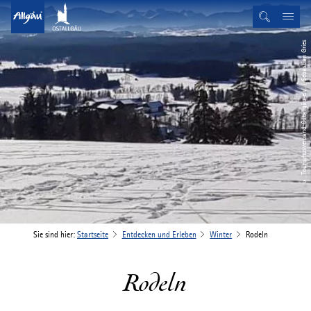
© Tourismusverband Ostallgäu e.V. / Sebastian Gries
Sie sind hier:
Startseite
Entdecken und Erleben
Winter
Rodeln
Rodeln