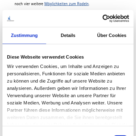
noch vier weitere
Möglichkeiten zum Rodeln
.
zur Website
Zustimmung
Details
Über Cookies
Rodeln am Buchenberg
Diese Webseite verwendet Cookies
Vor allem Spaß aber auch Aktivität bietet die circa 2,5 Kilometer
Wir verwenden Cookies, um Inhalte und Anzeigen zu
lange, sportliche Rodelbahn am Buchenberg. Mit einigen flotten
personalisieren, Funktionen für soziale Medien anbieten
Kurven schlängelt sich die Rodelbahn durch die verschneite
zu können und die Zugriffe auf unsere Website zu
Landschaft von der Bergstation der Buchenbergbahn hinab bis
analysieren. Außerdem geben wir Informationen zu Ihrer
nach Buching. In den bayerischen Ferien kannst Du sogar am
Verwendung unserer Website an unsere Partner für
Abend bei Flutlicht auf den schnellen Kufen hinab ins Tal rodeln.
Rodel kannst Du Dir an der Talstation ausleihen und die
soziale Medien, Werbung und Analysen weiter. Unsere
Buchenbergbahn gibt Dir als Rodelanfänger auch noch ein paar
Partner führen diese Informationen möglicherweise mit
Tipps zum sicheren Rodeln.
weiteren Daten zusammen, die Sie ihnen bereitgestellt
haben oder die sie im Rahmen Ihrer Nutzung der Dienste
zur Website
gesammelt haben.
E