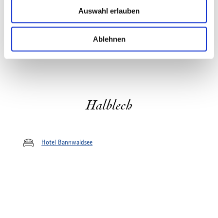
u
Auswahl erlauben
s
w
a
Ablehnen
h
l
Halblech
Hotel Bannwaldsee