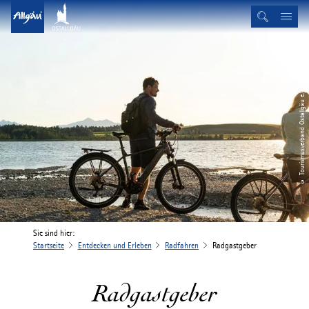
© Tourismusverband Ostallgäu e.V. / Peter von Felbert
Sie sind hier:
Startseite
Entdecken und Erleben
Radfahren
Radgastgeber
Radgastgeber