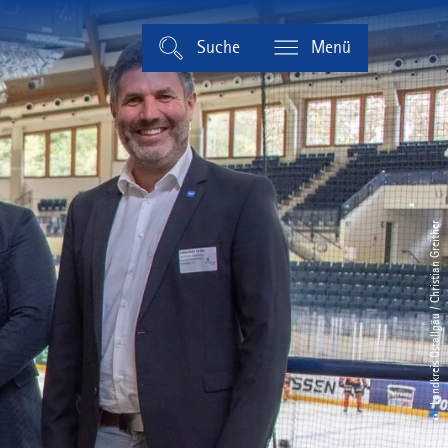
Suche
Menü
© Landkreis Ostallgäu / Christian Greither