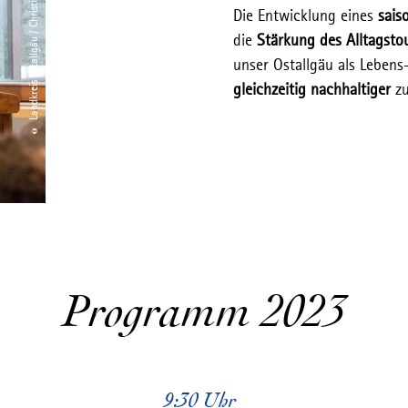
© Landkreis Ostallgäu / Christian Greither
Die Entwicklung eines
sais
die
Stärkung des Alltagst
unser Ostallgäu als Leben
gleichzeitig nachhaltiger
zu
Programm 2023
9:30 Uhr