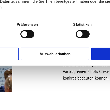
 Daten zusammen, die Sie ihnen bereitgestellt haben oder die s
n.
Präferenzen
Statistiken
Jo
© Landkreis Ostallgäu / Christian Greither
„Winter im W
Auswahl erlauben
Johannes Fischer, Klimasc
Vortrag einen Einblick, wa
konkret bedeuten können.