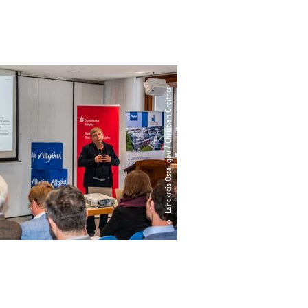
© Landkreis Ostallgäu / Christian Greither