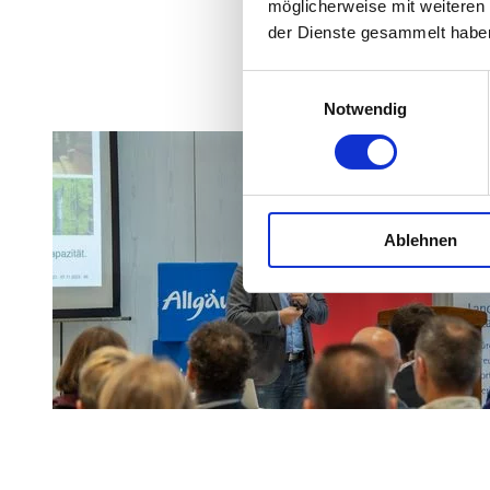
möglicherweise mit weiteren
der Dienste gesammelt habe
E
Notwendig
i
n
w
i
l
Ablehnen
l
i
g
u
n
g
s
a
u
s