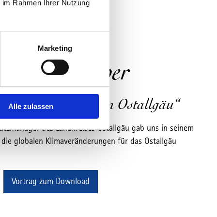
ie im Rahmen Ihrer Nutzung
Marketing
hannes Fischer
andel – was wird im Ostallgäu“
Alle zulassen
hutzmanager des Landkreises Ostallgäu gab uns in seinem
s die globalen Klimaveränderungen für das Ostallgäu
Vortrag zum Download