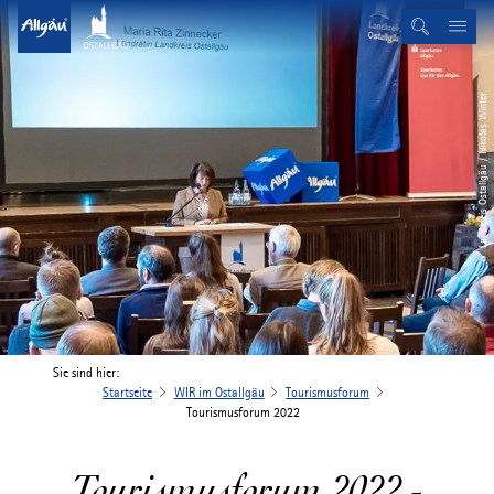
© Landkreis Ostallgäu / Nikolas Winter
Sie sind hier:
Startseite
WIR im Ostallgäu
Tourismusforum
Tourismusforum 2022
Tourismusforum 2022 -