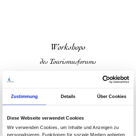
Workshops
des Tourismusforums
In drei parallelen und moderierten Werkstätten arbeiteten die
Teilnehmenden an den Themen Inszenierung & Marketing,
Produkte & Genuss sowie Strukturen & Zusammenarbeit.
Zustimmung
Details
Über Cookies
Zur Ergebnisdokumention
Diese Webseite verwendet Cookies
Strukturen &
Produ
Wir verwenden Cookies, um Inhalte und Anzeigen zu
Zusammenarbeit
personalisieren, Funktionen für soziale Medien anbieten