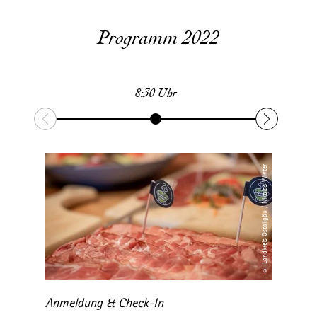
Programm 2022
8:30 Uhr
9
© Landkreis Ostallgäu / Nikolas Winter
Anmeldung & Check-In