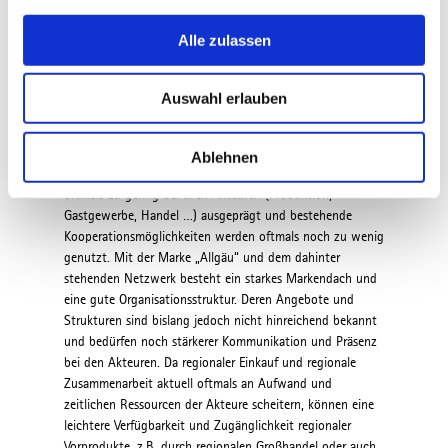
g
Dies 
s
Alle zulassen
einhe
Strukturen & Zusammenarbeit
a
(bio-
u
Steig
Fazit
des
Moderators zu
den Werkstattergebnissen:
Auswahl erlauben
Wettb
s
Im Allgäu und darüber hinaus existieren bereits zahlreiche
sicher
w
gute und funktionierende Initiativen zur Stärkung
einse
a
regionalen Konsums und regionaler Kooperation im Thema.
Ablehnen
Wünsc
Das Wissen über bestehende Möglichkeiten ist jedoch
h
einhe
oftmals zu gering bei allen Akteuren (Produktion,
l
Verar
Gastgewerbe, Handel …) ausgeprägt und bestehende
Konsu
Kooperationsmöglichkeiten werden oftmals noch zu wenig
(bio-
genutzt. Mit der Marke „Allgäu“ und dem dahinter
infor
stehenden Netzwerk besteht ein starkes Markendach und
werde
eine gute Organisationsstruktur. Deren Angebote und
Rahme
Strukturen sind bislang jedoch nicht hinreichend bekannt
und bedürfen noch stärkerer Kommunikation und Präsenz
bei den Akteuren. Da regionaler Einkauf und regionale
Zusammenarbeit aktuell oftmals an Aufwand und
zeitlichen Ressourcen der Akteure scheitern, können eine
leichtere Verfügbarkeit und Zugänglichkeit regionaler
Vorprodukte, z.B. durch regionalen Großhandel oder auch