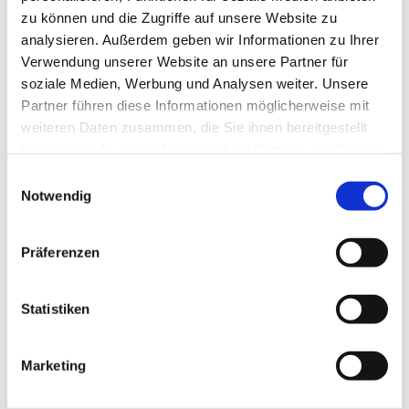
zu können und die Zugriffe auf unsere Website zu
analysieren. Außerdem geben wir Informationen zu Ihrer
Verwendung unserer Website an unsere Partner für
soziale Medien, Werbung und Analysen weiter. Unsere
Partner führen diese Informationen möglicherweise mit
weiteren Daten zusammen, die Sie ihnen bereitgestellt
haben oder die sie im Rahmen Ihrer Nutzung der Dienste
gesammelt haben.
E
Notwendig
i
© Landkreis Ostallgäu
n
w
Präferenzen
i
l
Pro
l
Statistiken
i
Fazit
Vor a
g
Marketing
(bio-
u
Verar
n
für d