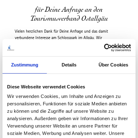
für Deine Anfrage an den
Tourismusverband Ostallgäu
Vielen herzlichen Dank für Deine Anfrage und das damit
verbundene Interesse am Schlosspark im Allgäu. Wir
beantworten Dir Deine Fragen gerne so schnell wie möglich. Du
kannst Dich gerne auch telefonisch bei uns unter der
Telefonnummer 08342 911-506 melden. Wir freuen uns sehr,
wenn wir Dich bei Deinen Urlaubsplanungen unterstützen
Zustimmung
Details
Über Cookies
können.
Landratsamt Ostallgäu
Diese Webseite verwendet Cookies
Tourismusverband Ostallgäu e.V.
Schwabenstraße 11
Wir verwenden Cookies, um Inhalte und Anzeigen zu
87616 Marktoberdorf
personalisieren, Funktionen für soziale Medien anbieten
zu können und die Zugriffe auf unsere Website zu
Tel. 08342 911-506
Fax 08342 911-97313
analysieren. Außerdem geben wir Informationen zu Ihrer
info(at)schlosspark.de
Verwendung unserer Website an unsere Partner für
soziale Medien, Werbung und Analysen weiter. Unsere