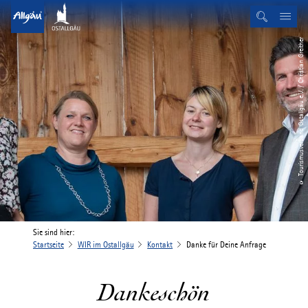
© Tourismusverband Ostallgäu e.V. / Christian Greither
Sie sind hier:
Startseite
WIR im Ostallgäu
Kontakt
Danke für Deine Anfrage
Dankeschön