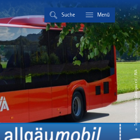
Suche
Menü
© Tourismusverband Ostallgäu e.V. / RVA