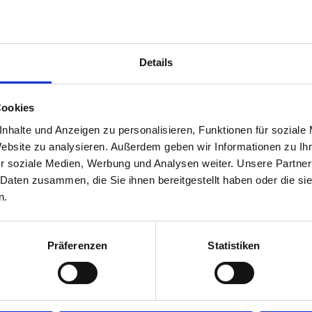
Details
Cookies
nhalte und Anzeigen zu personalisieren, Funktionen für soziale
hast Fragen zum Fahrp
Website zu analysieren. Außerdem geben wir Informationen zu I
r soziale Medien, Werbung und Analysen weiter. Unsere Partner
 Daten zusammen, die Sie ihnen bereitgestellt haben oder die s
schaft Kirchweihtal
hilft Dir gerne bei allen Fragen rund um den
n.
Präferenzen
Statistiken
Zum ServiceZentrum Verkehr