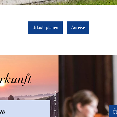
Urlaub planen
Anreise
rkunft
26