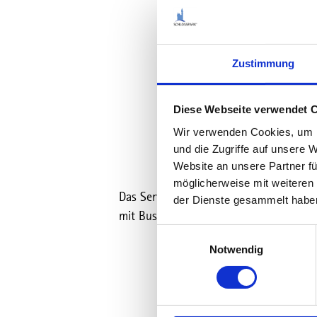
Zustimmung
Diese Webseite verwendet 
Wir verwenden Cookies, um I
Du 
und die Zugriffe auf unsere 
Website an unsere Partner fü
möglicherweise mit weiteren
Das ServiceZentrum der
Verkehrsgesell
der Dienste gesammelt habe
mit Bus und Bahn.
E
Notwendig
i
n
w
i