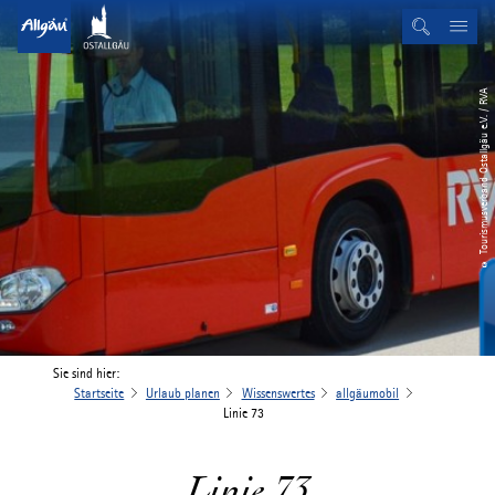
© Tourismusverband Ostallgäu e.V. / RVA
Sie sind hier:
Startseite
Urlaub planen
Wissenswertes
allgäumobil
Linie 73
Linie 73