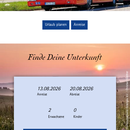
Urlaub planen
Anreise
Finde Deine Unterkunft
© Tourismusverband Ostallgäu e.V. / Christian Greither
13.08.2026
20.08.2026
A
A
Anreise
n
b
Abreise
r
r
e
e
i
i
Erwachsene
Kinder
s
s
e
e