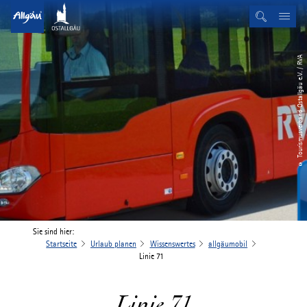
© Tourismusverband Ostallgäu e.V. / RVA
Sie sind hier:
Startseite
Urlaub planen
Wissenswertes
allgäumobil
Linie 71
Linie 71