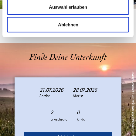
u
Auswahl erlauben
s
w
Urlaub planen
Anreise
a
Ablehnen
h
l
Finde Deine Unterkunft
© Tourismusverband Ostallgäu e.V. / Christian Greither
21.07.2026
28.07.2026
A
A
Anreise
n
b
Abreise
r
r
e
e
i
i
Erwachsene
Kinder
s
s
e
e