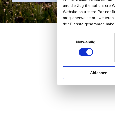
und die Zugriffe auf unsere 
Website an unsere Partner fü
möglicherweise mit weiteren
der Dienste gesammelt habe
E
Notwendig
i
n
w
i
l
Ablehnen
l
i
g
u
n
g
s