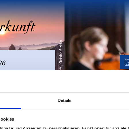
rkunft
© Tourismusverband Ostallgäu e.V. / Christian Greither
26
Details
Cookies
nhalte und Anzeigen zu personalisieren, Funktionen für soziale