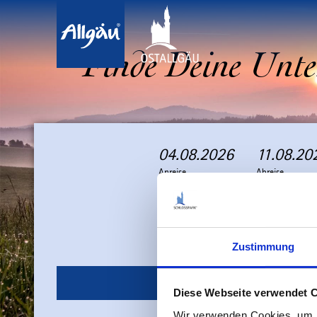
Finde Deine Unte
04.08.2026
11.08.20
A
A
Anreise
n
b
Abreise
r
r
e
e
i
i
Erwachsene
Kinder
Zustimmung
s
s
e
e
Jetzt buchen
Diese Webseite verwendet 
Wir verwenden Cookies, um I