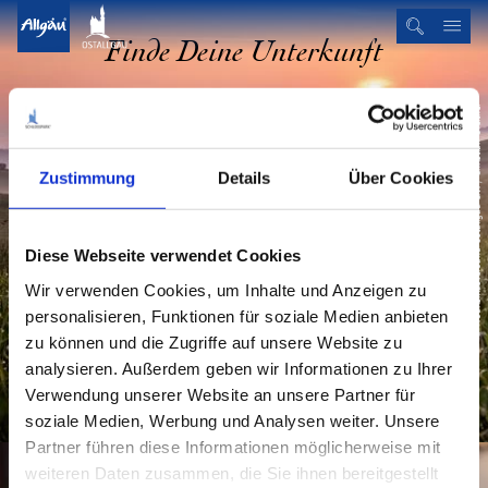
Finde Deine Unterkunft
© Tourismusverband Ostallgäu e.V. / Christian Greither
27.07.2026
03.08.2026
A
A
Zustimmung
Details
Über Cookies
Anreise
n
b
Abreise
r
r
e
e
Diese Webseite verwendet Cookies
i
i
Erwachsene
Kinder
s
s
Wir verwenden Cookies, um Inhalte und Anzeigen zu
e
e
personalisieren, Funktionen für soziale Medien anbieten
Jetzt buchen
zu können und die Zugriffe auf unsere Website zu
analysieren. Außerdem geben wir Informationen zu Ihrer
Verwendung unserer Website an unsere Partner für
soziale Medien, Werbung und Analysen weiter. Unsere
Partner führen diese Informationen möglicherweise mit
weiteren Daten zusammen, die Sie ihnen bereitgestellt