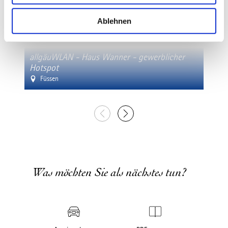
w
a
Ablehnen
h
l
allgäuWLAN - Haus Wanner - gewerblicher
allgä
Hotspot
Hots
Füssen
Ri
Was möchten Sie als nächstes tun?