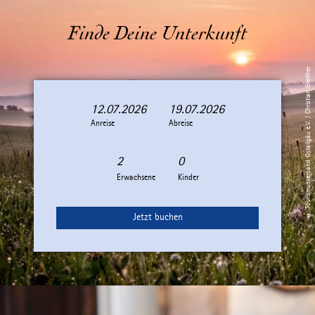
Finde Deine Unterkunft
© Tourismusverband Ostallgäu e.V. / Christian Greither
12.07.2026
19.07.2026
A
A
Anreise
n
b
Abreise
r
r
e
e
i
i
Erwachsene
Kinder
s
s
e
e
Jetzt buchen