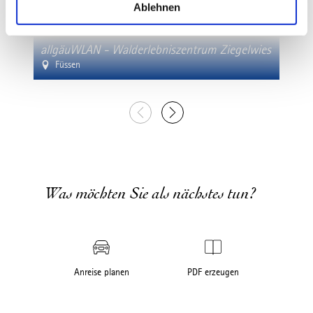
a
Ablehnen
h
l
allgäuWLAN - Walderlebniszentrum Ziegelwies
allg
Füssen
Fü
Was möchten Sie als nächstes tun?
Anreise planen
PDF erzeugen