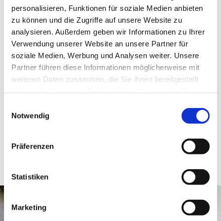
sind die Gartenanlage und Innerräume nur zu speziellen
personalisieren, Funktionen für soziale Medien anbieten
Anlässen, wie Ausstellungen und Konzerten geöffnet.
zu können und die Zugriffe auf unsere Website zu
analysieren. Außerdem geben wir Informationen zu Ihrer
Verwendung unserer Website an unsere Partner für
soziale Medien, Werbung und Analysen weiter. Unsere
Kontakt
Partner führen diese Informationen möglicherweise mit
weiteren Daten zusammen, die Sie ihnen bereitgestellt
Markt Waal
haben oder die sie im Rahmen Ihrer Nutzung der Dienste
Marktplatz 1
gesammelt haben.
E
86875 Waal
Notwendig
i
Tel. 08246 252
n
zur Website
w
Präferenzen
i
l
l
Statistiken
i
g
Marketing
u