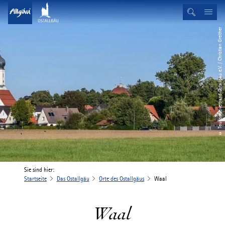
© Tourismusverband Ostallgäu e.V. / Christian Greither
Sie sind hier:
Startseite
Das Ostallgäu
Orte des Ostallgäus
Waal
Waal