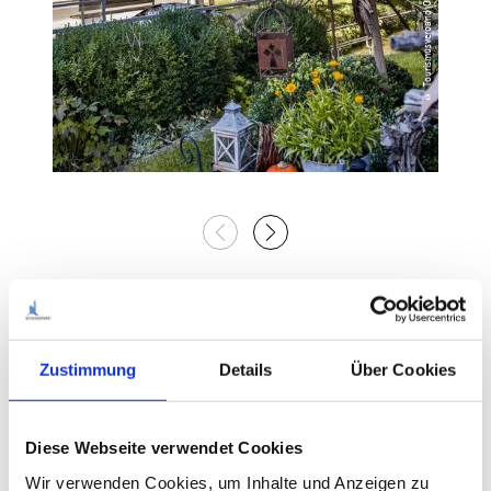
Schloss Waal
Das Schloss Waal mit seinem stattlichen Walmdach und
Zustimmung
Details
Über Cookies
Ecktürmen aus der Mitte des 16. Jahrhunderts, zählt zu den
schönsten Schlossanlagen Südbayerns. Im Westteil sind noch
Reste einer mittelalterlichen Burg zu sehen, auch ein Brauhaus
Diese Webseite verwendet Cookies
gehört zum Schloss. Seit 1812 ist es Wohnsitz des
Fürstenhauses von der Leyen und zu Hohengeroldseck, deshalb
Wir verwenden Cookies, um Inhalte und Anzeigen zu