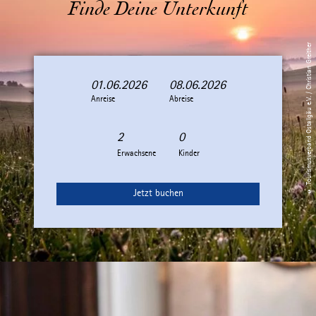
Finde Deine Unterkunft
© Tourismusverband Ostallgäu e.V. / Christian Greither
01.06.2026
08.06.2026
A
A
Anreise
n
b
Abreise
r
r
e
e
i
i
Erwachsene
Kinder
s
s
e
e
Jetzt buchen