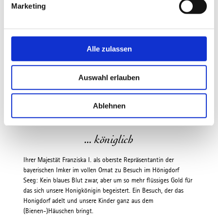
Marketing
u
n
g
s
Alle zulassen
a
u
Auswahl erlauben
s
w
a
Ablehnen
h
l
... königlich
Ihrer Majestät Franziska I. als oberste Repräsentantin der
bayerischen Imker im vollen Ornat zu Besuch im Hönigdorf
Seeg: Kein blaues Blut zwar, aber um so mehr flüssiges Gold für
das sich unsere Honigkönigin begeistert. Ein Besuch, der das
Honigdorf adelt und unsere Kinder ganz aus dem
(Bienen-)Häuschen bringt.