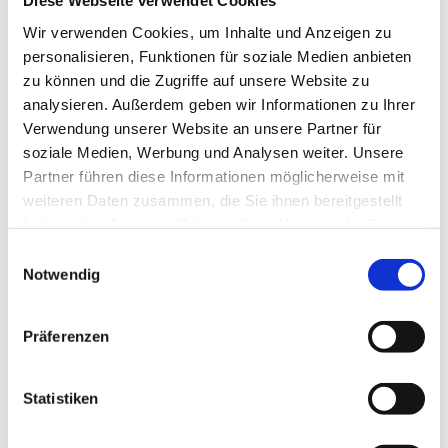
Diese Webseite verwendet Cookies
Wir verwenden Cookies, um Inhalte und Anzeigen zu
... Aufgepasst!
personalisieren, Funktionen für soziale Medien anbieten
Im Honigdorf Seeg erhält man Einblicke in das Wunderwerk
zu können und die Zugriffe auf unsere Website zu
Biene, seine vielfältigen Erzeugnisse, die Lebensräume und
analysieren. Außerdem geben wir Informationen zu Ihrer
Gefahren. Und unsere Imker geben Einblick in ihren süßen Alltag.
Verwendung unserer Website an unsere Partner für
Im Bienenhaus leben und arbeiten regelmäßig 6-9 Völker, im
soziale Medien, Werbung und Analysen weiter. Unsere
begehbaren Bienenvolk lässt sich mit ein wenig Glück sogar die
Partner führen diese Informationen möglicherweise mit
Königin entdecken.
weiteren Daten zusammen, die Sie ihnen bereitgestellt
haben oder die sie im Rahmen Ihrer Nutzung der Dienste
gesammelt haben.
E
Notwendig
i
n
w
Präferenzen
i
© Tourismusverband Ostallgäu e.V. / Petra Reger
l
l
Statistiken
i
g