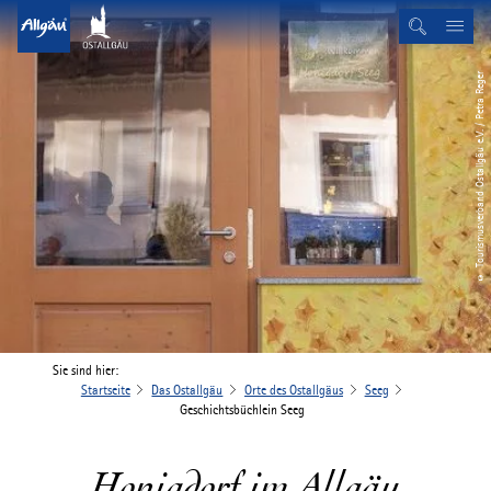
© Tourismusverband Ostallgäu e.V. / Petra Reger
Sie sind hier:
Startseite
Das Ostallgäu
Orte des Ostallgäus
Seeg
Geschichtsbüchlein Seeg
Honigdorf im Allgäu