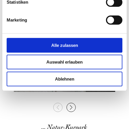
l
Statistiken
i
© Tourismusverband Ostallgäu e.V. / Michael Schott
g
Marketing
u
n
g
s
Alle zulassen
a
u
Auswahl erlauben
s
w
a
Ablehnen
h
l
... Natur-Kurpark