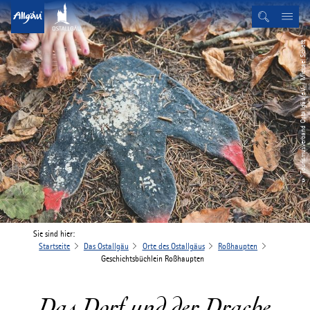
© Tourismusverband Ostallgäu e.V. / Michael Schott
Sie sind hier:
Startseite
Das Ostallgäu
Orte des Ostallgäus
Roßhaupten
Geschichtsbüchlein Roßhaupten
Das Dorf und der Drache