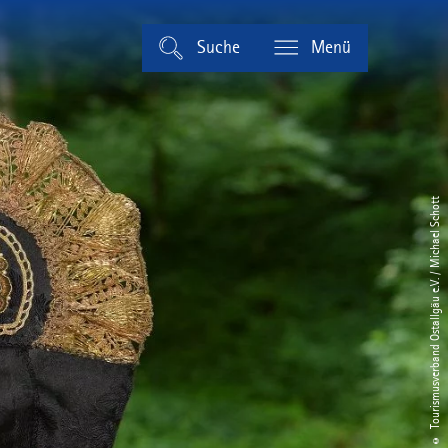
Suche
Menü
© Tourismusverband Ostallgäu e.V. / Michael Schott