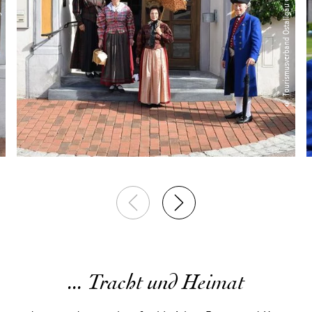
el Schott
© Tourismusverband Ostallgäu e.V. / Michael Schott
... Tracht und Heimat