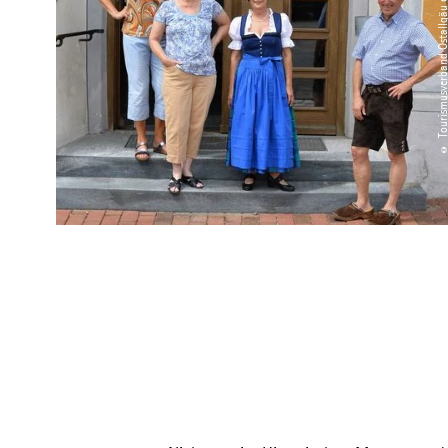
© Tourismusverband Ostallgäu e.V. / Micha