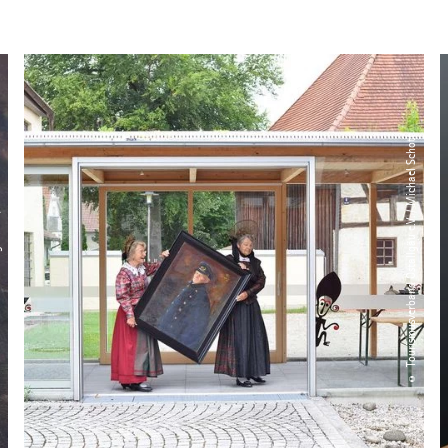
el Schott
© Tourismusverband Ostallgäu e.V. / Michael Schott