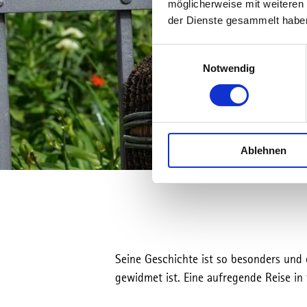
möglicherweise mit weiteren
der Dienste gesammelt habe
E
Notwendig
i
n
w
i
l
Ablehnen
l
i
g
u
n
g
s
Seine Geschichte ist so besonders und 
a
gewidmet ist. Eine aufregende Reise in
u
s