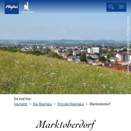
© Tourismusverband Ostallgäu e.V. / Christian Greither
Sie sind hier:
Startseite
Das Ostallgäu
Orte des Ostallgäus
Marktoberdorf
Marktoberdorf