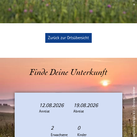
Zurück zur Ortsübersicht
Finde Deine Unterkunft
© Tourismusverband Ostallgäu e.V. / Christian Greither
12.08.2026
19.08.2026
A
A
Anreise
n
b
Abreise
r
r
e
e
i
i
Erwachsene
Kinder