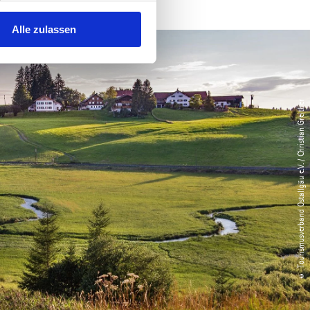
Alle zulassen
© Tourismusverband Ostallgäu e.V. / Christian Greither