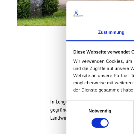
Zustimmung
Diese Webseite verwendet 
Wir verwenden Cookies, um I
und die Zugriffe auf unsere 
Website an unsere Partner fü
möglicherweise mit weiteren
der Dienste gesammelt habe
In Lengenwang hat sich das traditione
E
gegründet. Seit 1605 betreibt eine Len
Notwendig
i
Landwirtschaft, werden hier regionale
n
w
i