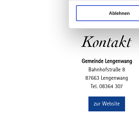
l
Ablehnen
l
i
g
u
Kontakt
n
g
s
Gemeinde Lengenwang
a
Bahnhofstraße 8
u
87663 Lengenwang
s
Tel. 08364 307
w
a
h
zur Website
l