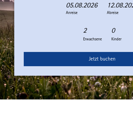
05.08.2026
12.08.20
A
A
Anreise
n
b
Abreise
r
r
e
e
i
i
Erwachsene
Kinder
s
s
e
e
Jetzt buchen