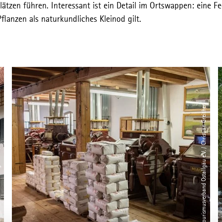
ätzen führen. Interessant ist ein Detail im Ortswappen: eine Fe
lanzen als naturkundliches Kleinod gilt.
 Greither
© Tourismusverband Ostallgäu e.V. / Christian Greither