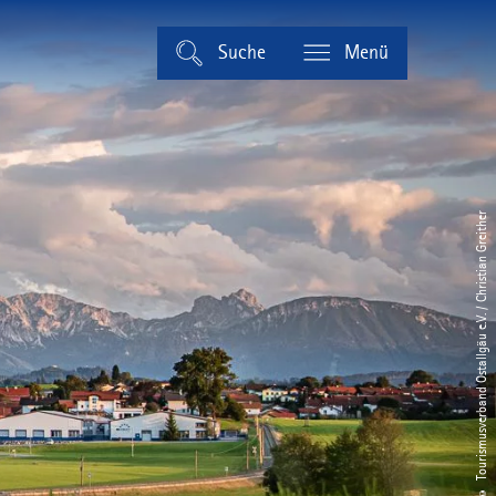
Suche
Menü
© Tourismusverband Ostallgäu e.V. / Christian Greither