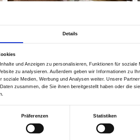
Details
Cookies
nhalte und Anzeigen zu personalisieren, Funktionen für soziale
Website zu analysieren. Außerdem geben wir Informationen zu I
r soziale Medien, Werbung und Analysen weiter. Unsere Partner
Tannenmühle Sigratsbol
 Daten zusammen, die Sie ihnen bereitgestellt haben oder die s
n.
lle Müllerhandwerk erhalten: Die Tannenmühle Sigratsbold wurd
genwanger Familie die Mühle, heute bereits in der 11. Generatio
Präferenzen
Statistiken
 Produkte wie Mehl, Müsli und Nudeln angeboten.