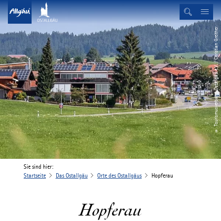
© Tourismusverband Ostallgäu e.V. / Christian Greither
Sie sind hier:
Startseite
Das Ostallgäu
Orte des Ostallgäus
Hopferau
Hopferau