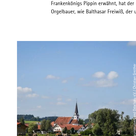
Frankenkönigs Pippin erwähnt, hat der
Orgelbauer, wie Balthasar Freiwiß, der u
© Tourismusverband Ostallgäu e.V. / Christian