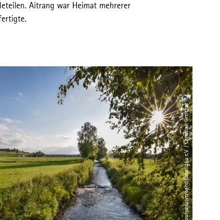
eteilen. Aitrang war Heimat mehrerer
ertigte.
© Tourismusverband Ostallgäu e.V. / Christian Greither