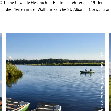
 Ort eine bewegte Geschichte. Heute besteht er aus 19 Gemeind
.a. die Pfeifen in der Wallfahrtskirche St. Alban in Görwang anf
 Greither
© Tourismusverband Ostallgäu e.V. / Christian Greither