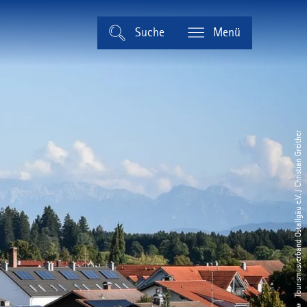
Suche
Menü
© Tourismusverband Ostallgäu e.V. / Christian Greither