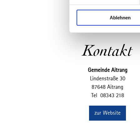
i
l
Ablehnen
l
i
g
u
Kontakt
n
g
s
Gemeinde Aitrang
a
u
Lindenstraße 30
s
87648 Aitrang
w
Tel 08343 218
a
h
zur Website
l