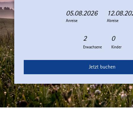
05.08.2026
12.08.20
A
A
Anreise
n
b
Abreise
r
r
e
e
i
i
Erwachsene
Kinder
s
s
e
e
Jetzt buchen