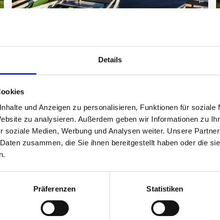
Details
Cookies
nhalte und Anzeigen zu personalisieren, Funktionen für soziale
Website zu analysieren. Außerdem geben wir Informationen zu I
Elbsee
r soziale Medien, Werbung und Analysen weiter. Unsere Partner
 Daten zusammen, die Sie ihnen bereitgestellt haben oder die s
n.
inod. Umgeben von Wiesen, Schilfgürteln und Wäldern ist der Mo
es eine große Liegefläche, einen Kiosk und Holzstege. Durch d
Präferenzen
Statistiken
 direkt am oder in der Nähe des Sees verläuft. Auf dem Weg gi