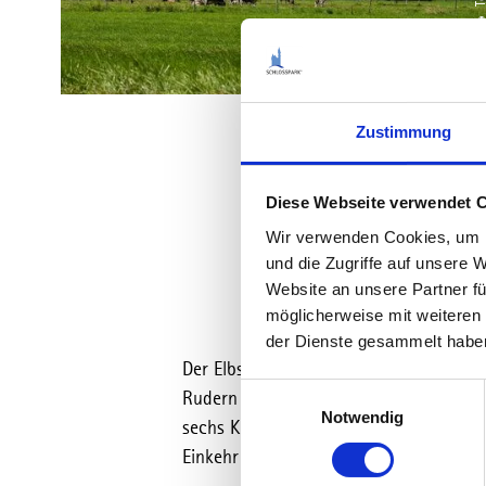
Zustimmung
Diese Webseite verwendet 
Wir verwenden Cookies, um I
und die Zugriffe auf unsere 
Website an unsere Partner fü
möglicherweise mit weiteren
der Dienste gesammelt habe
Der Elbsee ist ein naturkundliches Kle
E
Rudern und Spazieren. Im Moorbad gibt 
Notwendig
i
sechs Kilometer langer Wanderweg, der
n
Einkehr und einen Ruderbootverleih.
w