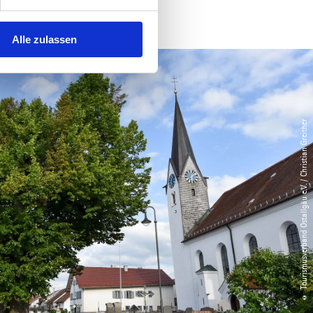
Alle zulassen
© Tourismusverband Ostallgäu e.V. / Christian Greither